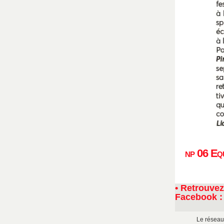
np 06 Eq
•
Retrouvez
Facebook 
Le réseau 